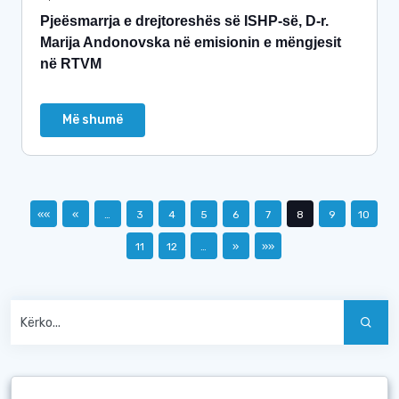
Pjeësmarrja e drejtoreshës së ISHP-së, D-r.
Marija Andonovska në emisionin e mëngjesit
në RTVM
Më shumë
««
«
…
3
4
5
6
7
8
9
10
11
12
…
»
»»