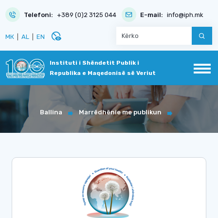
Telefoni:
+389 (0)2 3125 044
E-mail:
info@iph.mk
disabled_visible
МК
|
AL
|
EN
Instituti i Shëndetit Publik i
Republika e Maqedonisë së Veriut
Ballina
Marrëdhënie me publikun