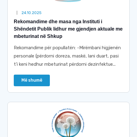
24.10.2025
Rekomandime dhe masa nga Instituti i
Shëndetit Publik lidhur me gjendjen aktuale me
mbeturinat në Shkup
Rekomandime për popullatën: -Mirëmbani higjienën
personale (përdorni doreza, maskë, lani duart, pasi
t’i keni hedhur mbeturinat përdorni dezinfektue...
Më shumë