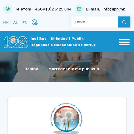
Telefoni:
+389 (0)2 3125 044
E-mail:
info@iph.mk
disabled_visible
МК
|
AL
|
EN
Instituti i Shëndetit Publik i
Republika e Maqedonisë së Veriut
Ballina
Marrëdhënie me publikun