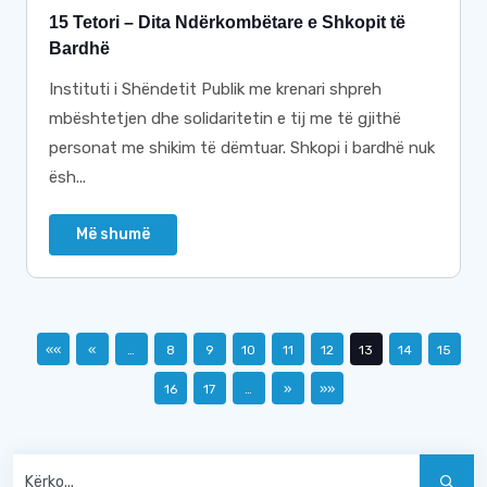
15 Tetori – Dita Ndërkombëtare e Shkopit të
Bardhë
Instituti i Shëndetit Publik me krenari shpreh
mbështetjen dhe solidaritetin e tij me të gjithë
personat me shikim të dëmtuar. Shkopi i bardhë nuk
ësh...
Më shumë
««
«
…
8
9
10
11
12
13
14
15
16
17
…
»
»»