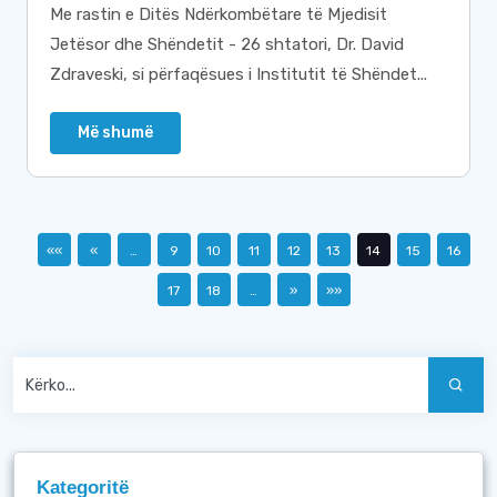
Me rastin e Ditës Ndërkombëtare të Mjedisit
Jetësor dhe Shëndetit - 26 shtatori, Dr. David
Zdraveski, si përfaqësues i Institutit të Shëndet...
Më shumë
««
«
…
9
10
11
12
13
14
15
16
17
18
…
»
»»
Kategoritë