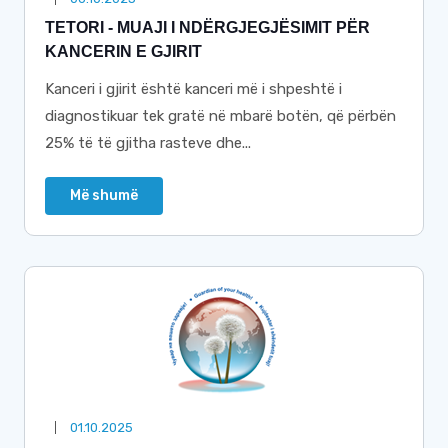
TETORI - MUAJI I NDËRGJEGJËSIMIT PËR
KANCERIN E GJIRIT
Kanceri i gjirit është kanceri më i shpeshtë i
diagnostikuar tek gratë në mbarë botën, që përbën
25% të të gjitha rasteve dhe...
Më shumë
01.10.2025