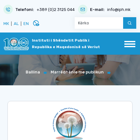
Telefoni:
+389 (0)2 3125 044
E-mail:
info@iph.mk
disabled_visible
МК
|
AL
|
EN
Instituti i Shëndetit Publik i
Republika e Maqedonisë së Veriut
Ballina
Marrëdhënie me publikun